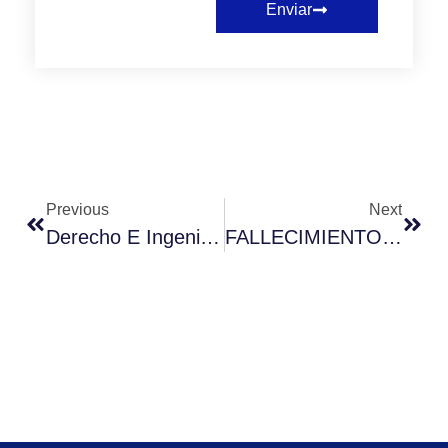
Enviar
Previous
Next
Derecho E Ingeniería Comercial Lideran En Chile Carreras Con Buenos Ingresos
FALLECIMIENTO DE ROBERTO FANTUZZI HERNÁNDEZ: UN COLABORADOR CLAVE PARA LA UNIVERSIDAD MIGUEL DE CERVANTES