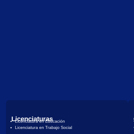
Licenciaturas
Licenciatura en Educación
Licenciatura en Trabajo Social