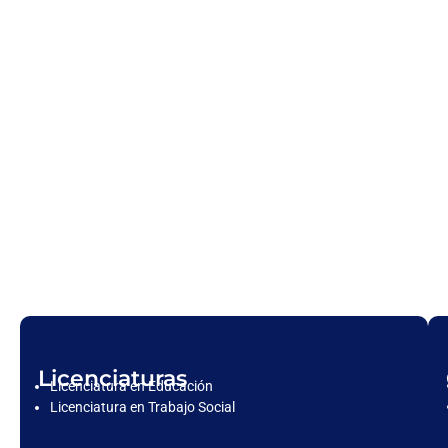
Licenciaturas
Licenciatura en Educación
Licenciatura en Trabajo Social