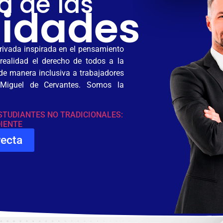
d de las
idades
rivada inspirada en el pensamiento
realidad el derecho de todos a la
 de manera inclusiva a trabajadores
 Miguel de Cervantes. Somos la
STUDIANTES NO TRADICIONALES:
DIENTE
recta