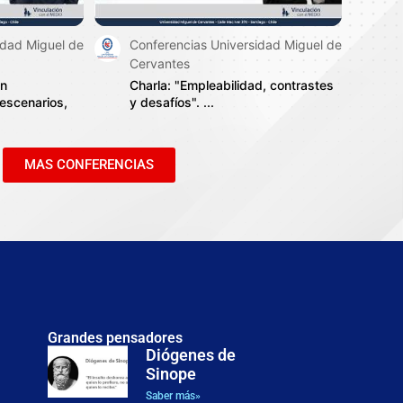
idad Miguel de
Conferencias Universidad Miguel de
Cervantes
ón
Charla: "Empleabilidad, contrastes
 escenarios,
y desafíos". ...
MAS CONFERENCIAS
Next
Grandes pensadores
Diógenes de
Sinope
Justicia, dignidad y posibilidades humanas: el enfoque de
las capacidades en la filosofía política de Martha C.
Saber más»