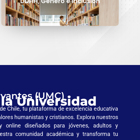
DDHH, Género e Inclusión
rvantes (UMC)
la Universidad
de Chile, tu plataforma de excelencia educativa
alores humanistas y cristianos. Explora nuestros
y online diseñados para jóvenes, adultos y
uestra comunidad académica y transforma tu