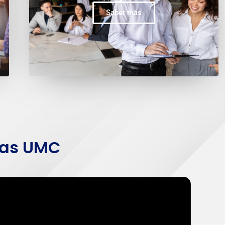
Saber más
ias UMC