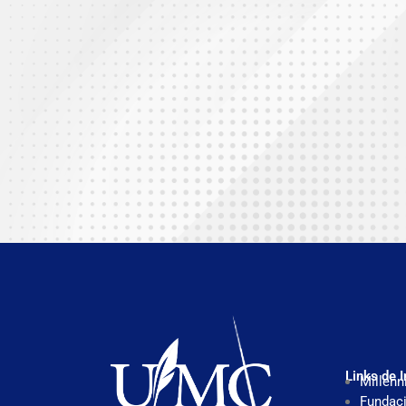
Links de I
Millenn
Fundaci