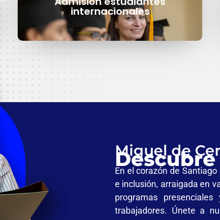
Admisión estudiantes
internacionales
Miguel de Ce
Descubre 
En el corazón de Santiago 
e inclusión, arraigada en v
programas presenciales 
trabajadores. Únete a n