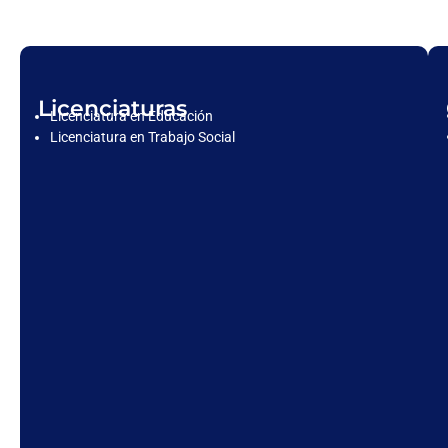
Licenciaturas
Licenciatura en Educación
Licenciatura en Trabajo Social