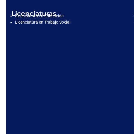
Licenciaturas
Licenciatura en Educación
Licenciatura en Trabajo Social