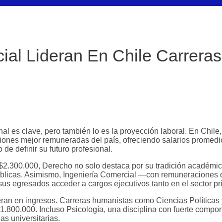
ial Lideran En Chile Carrera
cional es clave, pero también lo es la proyección laboral. En Ch
siones mejor remuneradas del país, ofreciendo salarios promed
e definir su futuro profesional.
.300.000, Derecho no solo destaca por su tradición académica
cas públicas. Asimismo, Ingeniería Comercial —con remuneracio
sus egresados acceder a cargos ejecutivos tanto en el sector p
eran en ingresos. Carreras humanistas como Ciencias Políticas
1.800.000. Incluso Psicología, una disciplina con fuerte comp
as universitarias.