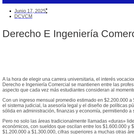
Junio 17, 2025
DCVCM
Derecho E Ingeniería Comerc
A la hora de elegir una carrera universitaria, el interés voca
Derecho e Ingeniería Comercial se mantienen entre las profe
aspecto que cada vez más estudiantes consideran al momento d
Con un ingreso mensual promedio estimado en $2.200.000 a $2
el sistema judicial, la asesoría legal y el diseño de políti
sólida en administración, finanzas y economía, permitiendo a 
Pero no solo las áreas tradicionalmente llamadas «duras» lid
económicos, con sueldos que oscilan entre los $1.600.000 y $
$1.200.000 a $1.300.000, cifras superiores a muchas otras áre