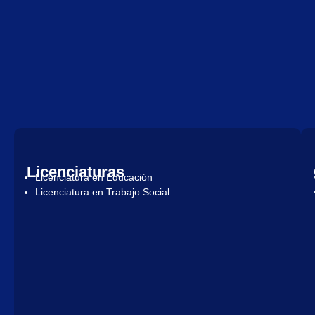
Licenciaturas
Licenciatura en Educación
Licenciatura en Trabajo Social