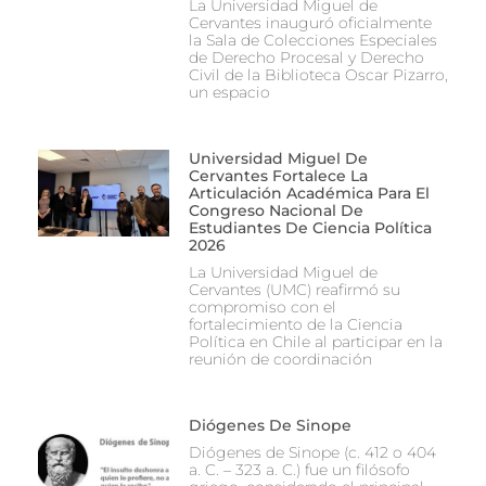
La Universidad Miguel de
Cervantes inauguró oficialmente
la Sala de Colecciones Especiales
de Derecho Procesal y Derecho
Civil de la Biblioteca Oscar Pizarro,
un espacio
Universidad Miguel De
Cervantes Fortalece La
Articulación Académica Para El
Congreso Nacional De
Estudiantes De Ciencia Política
2026
La Universidad Miguel de
Cervantes (UMC) reafirmó su
compromiso con el
fortalecimiento de la Ciencia
Política en Chile al participar en la
reunión de coordinación
Diógenes De Sinope
Diógenes de Sinope (c. 412 o 404
a. C. – 323 a. C.) fue un filósofo