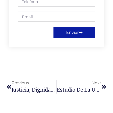
Enviar
Previous
Next
Justicia, Dignidad Y Posibilidades Humanas: El Enfoque De Las Capacidades En La Filosofía Política De Martha C. Nussbaum
Estudio De La Universidad Miguel De Cervantes Concluye Que Chile No Vive Una Crisis Democrática, Pero Detecta Retrocesos En Áreas Relevantes