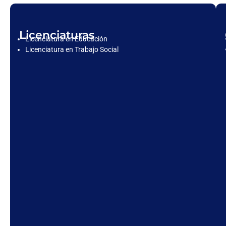
Licenciaturas
Licenciatura en Educación
Licenciatura en Trabajo Social