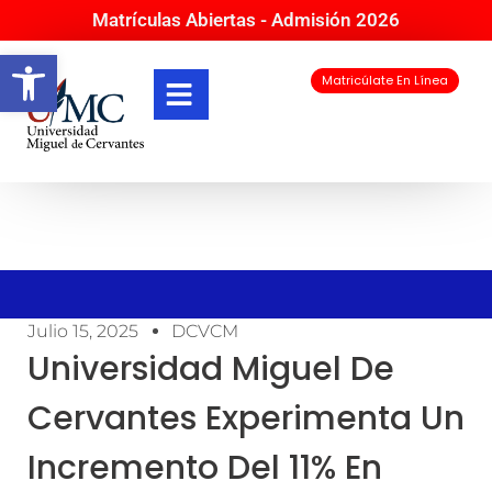
Matrículas Abiertas - Admisión 2026
Abrir barra de herramientas
Matricúlate En Línea
Julio 15, 2025
DCVCM
Universidad Miguel De
Cervantes Experimenta Un
Incremento Del 11% En