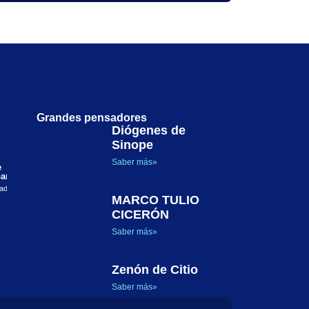
Grandes pensadores
Diógenes de
Sinope
Justicia, dignidad y posibilidades humanas: el
enfoque de las capacidades en la filosofía política de
Saber más»
e
Martha C. Nussbaum
El presente artículo examina el enfoque de las capacidades
ara la
formulado por Martha C. Nussbaum como
lado una
MARCO TULIO
CICERÓN
Saber más»
Zenón de Citio
Saber más»