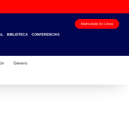
Matricúlate En Línea
AL
BIBLIOTECA
CONFERENCIAS
ión
Género