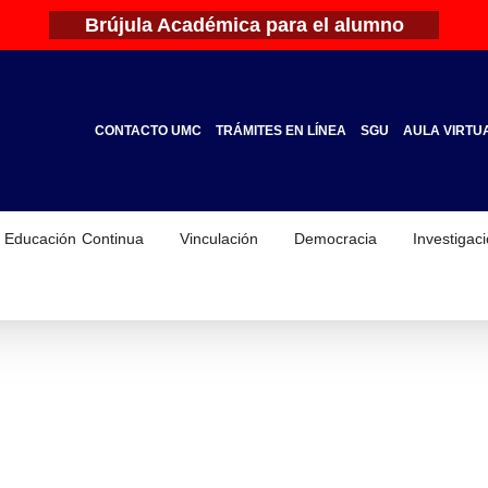
Brújula Académica para el alumno
CONTACTO UMC
TRÁMITES EN LÍNEA
SGU
AULA VIRTU
Educación Continua
Vinculación
Democracia
Investigac
 el Medio