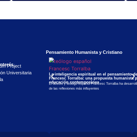
Pensamiento Humanista y Cristiano
Interés
ium Project
ón Universitaria
La inteligencia espiritual en el pensamiento d
Francesc Torralba: una propuesta humanista p
la
educación contemporánea
El filósofo y teólogo español Francesc Torralba ha desarrol
de las reflexiones más influyentes