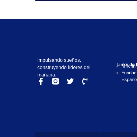
Impulsando sueños,
Links de 
Millenn
construyendo líderes del
Fundaci
mañana.
Españo