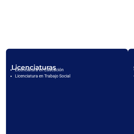
Licenciaturas
Licenciatura en Educación
Licenciatura en Trabajo Social