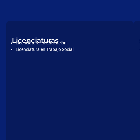
Licenciaturas
Licenciatura en Educación
Licenciatura en Trabajo Social