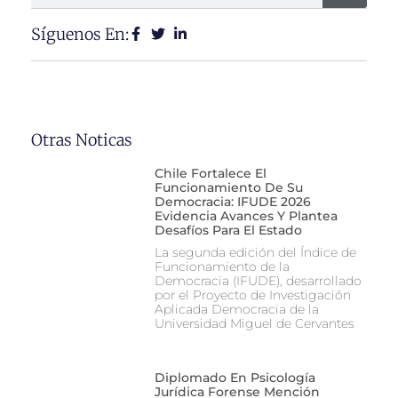
Síguenos En:
Otras Noticas
Chile Fortalece El
Funcionamiento De Su
Democracia: IFUDE 2026
Evidencia Avances Y Plantea
Desafíos Para El Estado
La segunda edición del Índice de
Funcionamiento de la
Democracia (IFUDE), desarrollado
por el Proyecto de Investigación
Aplicada Democracia de la
Universidad Miguel de Cervantes
Diplomado En Psicología
Jurídica Forense Mención