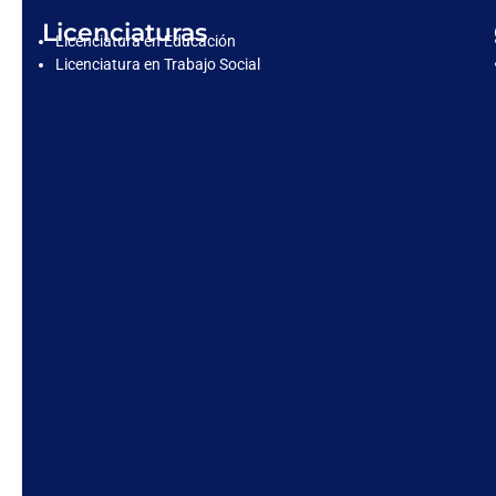
Licenciaturas
Licenciatura en Educación
Licenciatura en Trabajo Social