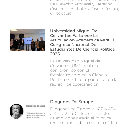
de Derecho Procesal y Derecho
Civil de la Biblioteca Oscar Pizarro,
un espacio
Universidad Miguel De
Cervantes Fortalece La
Articulación Académica Para El
Congreso Nacional De
Estudiantes De Ciencia Política
2026
La Universidad Miguel de
Cervantes (UMC) reafirmó su
compromiso con el
fortalecimiento de la Ciencia
Política en Chile al participar en la
reunión de coordinación
Diógenes De Sinope
Diógenes de Sinope (c. 412 o 404
a. C. – 323 a. C.) fue un filósofo
griego, considerado el principal
representante de la escuela cínica,