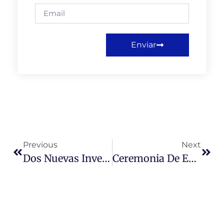
Enviar
Previous
Next
Dos Nuevas Investigaciones Del Equipo De Postgrado En Educación Son Publicados En Revista Edusol.
Ceremonia De Entrega De Certificados Del Curso “Lengua Y Cultura Italiana” En La Universidad Miguel De Cervantes