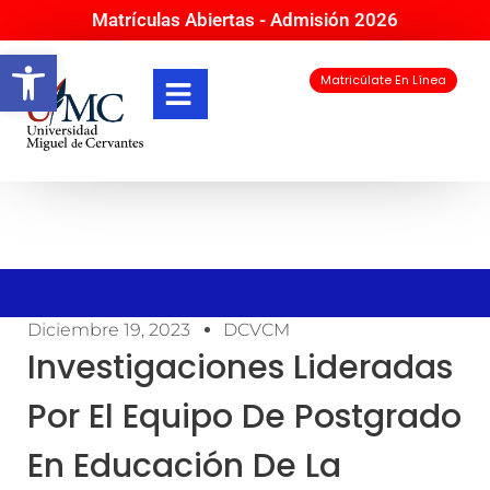
Matrículas Abiertas - Admisión 2026
Abrir barra de herramientas
Matricúlate En Línea
Diciembre 19, 2023
DCVCM
Investigaciones Lideradas
Por El Equipo De Postgrado
En Educación De La