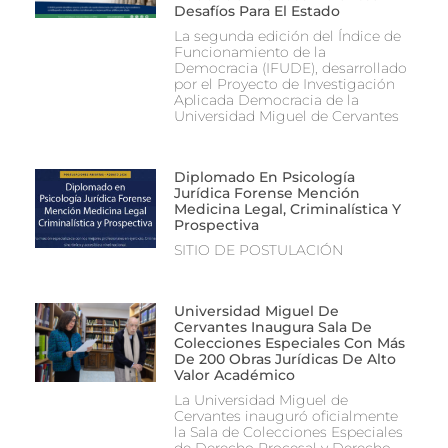
Desafíos Para El Estado
La segunda edición del Índice de
Funcionamiento de la
Democracia (IFUDE), desarrollado
por el Proyecto de Investigación
Aplicada Democracia de la
Universidad Miguel de Cervantes
Diplomado En Psicología
Jurídica Forense Mención
Medicina Legal, Criminalística Y
Prospectiva
SITIO DE POSTULACIÓN
Universidad Miguel De
Cervantes Inaugura Sala De
Colecciones Especiales Con Más
De 200 Obras Jurídicas De Alto
Valor Académico
La Universidad Miguel de
Cervantes inauguró oficialmente
la Sala de Colecciones Especiales
de Derecho Procesal y Derecho