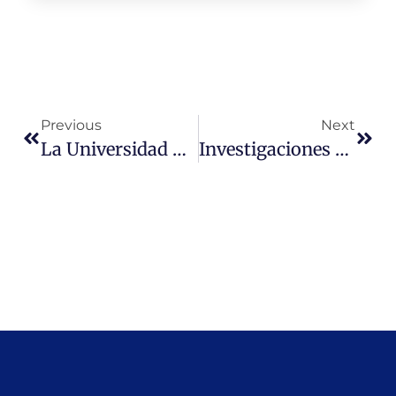
Previous
Next
La Universidad Miguel De Cervantes Impulsa Beca De 35% Sobre Arancel Total A Participación Femenina En Ingeniería En Informática
Investigaciones Lideradas Por El Equipo De Postgrado En Educación De La Universidad Miguel De Cervantes Fueron Seleccionados En Concurso De Investigación Y Estudios Aplicados A La Docencia