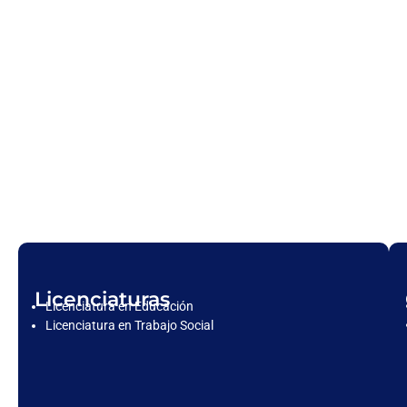
Licenciaturas
Licenciatura en Educación
Licenciatura en Trabajo Social