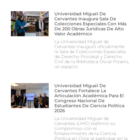
Universidad Miguel De
Cervantes Inaugura Sala De
Colecciones Especiales Con Más
De 200 Obras Jurídicas De Alto
Valor Académico
La Universidad Miguel de
Cervantes inauguró oficialmente
la Sala de Colecciones Especiales
de Derecho Procesal y Derecho
Civil de la Biblioteca Oscar Pizarro,
un espacio
Universidad Miguel De
Cervantes Fortalece La
Articulación Académica Para El
Congreso Nacional De
Estudiantes De Ciencia Política
2026
La Universidad Miguel de
Cervantes (UMC) reafirmó su
compromiso con el
fortalecimiento de la Ciencia
Política en Chile al participar en la