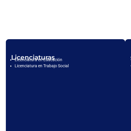
Licenciaturas
Licenciatura en Educación
Licenciatura en Trabajo Social