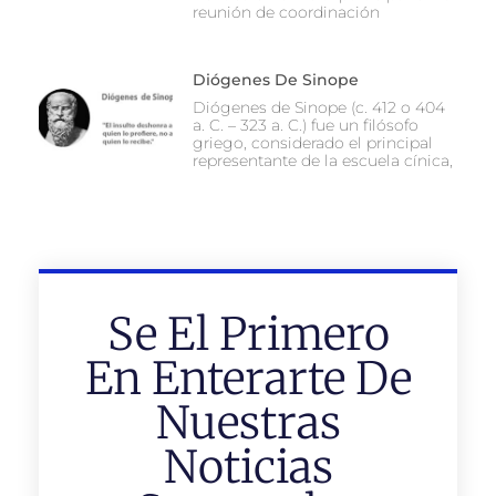
reunión de coordinación
Diógenes De Sinope
Diógenes de Sinope (c. 412 o 404
a. C. – 323 a. C.) fue un filósofo
griego, considerado el principal
representante de la escuela cínica,
Se El Primero
En Enterarte De
Nuestras
Noticias