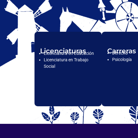
Licenciaturas
Carreras
Derecho
Licenciatura en Educación
Psicología
Licenciatura en Trabajo
Social