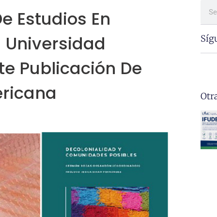
De Estudios En
 Universidad
Síg
te Publicación De
ericana
Otr