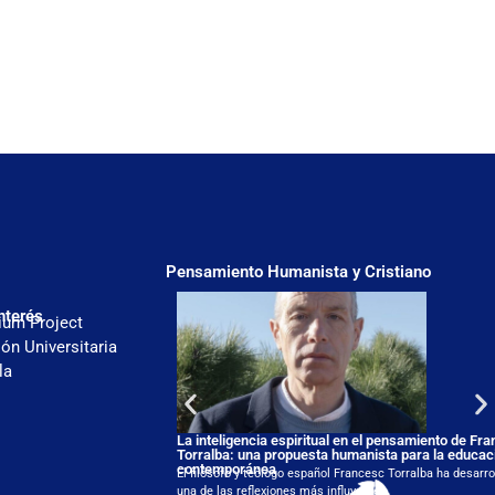
Pensamiento Humanista y Cristiano
nterés
ium Project
ón Universitaria
la
La inteligencia espiritual en el pensamiento de Fr
Torralba: una propuesta humanista para la educac
contemporánea
El filósofo y teólogo español Francesc Torralba ha desarro
una de las reflexiones más influyentes