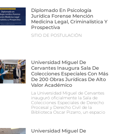
Diplomado En Psicología
Jurídica Forense Mención
Medicina Legal, Criminalística Y
Prospectiva
SITIO DE POSTULACIÓN
Universidad Miguel De
Cervantes Inaugura Sala De
Colecciones Especiales Con Más
De 200 Obras Jurídicas De Alto
Valor Académico
La Universidad Miguel de Cervantes
inauguró oficialmente la Sala de
Colecciones Especiales de Derecho
Procesal y Derecho Civil de la
Biblioteca Oscar Pizarro, un espacio
Universidad Miguel De