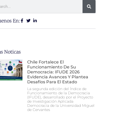
uenos En:
as Noticas
Chile Fortalece El
Funcionamiento De Su
Democracia: IFUDE 2026
Evidencia Avances Y Plantea
Desafíos Para El Estado
La segunda edición del Índice de
Funcionamiento de la Democracia
(IFUDE), desarrollado por el Proyecto
de Investigación Aplicada
Democracia de la Universidad Miguel
de Cervantes