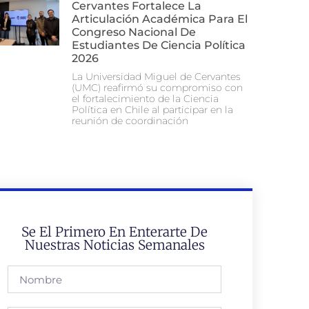
Cervantes Fortalece La
Articulación Académica Para El
Congreso Nacional De
Estudiantes De Ciencia Política
2026
La Universidad Miguel de Cervantes
(UMC) reafirmó su compromiso con
el fortalecimiento de la Ciencia
Política en Chile al participar en la
reunión de coordinación
Se El Primero En Enterarte De
Nuestras Noticias Semanales