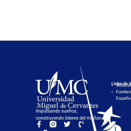
Links de I
Millenn
Fundaci
Españo
Impulsando sueños,
construyendo líderes del mañana.