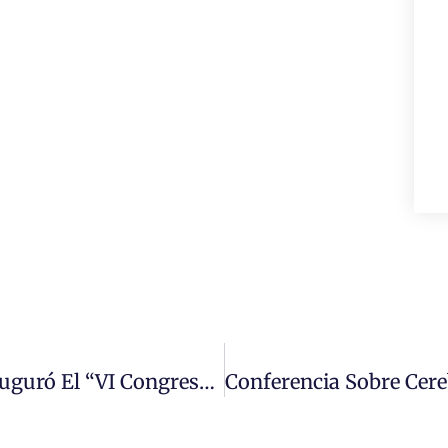
Universidad Miguel De Cervantes Inauguró El “VI Congreso Colaborativo Online En Educación: Inclusión, Interculturalidad Y Coeducación Y La Integración De Estudiantes No Tradicionales”.