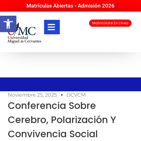
Matrículas Abiertas - Admisión 2026
Abrir barra de herramientas
Matricúlate En Línea
Noviembre 25, 2025
DCVCM
Conferencia Sobre
Cerebro, Polarización Y
Convivencia Social