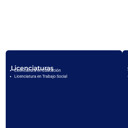
Licenciaturas
Licenciatura en Educación
Licenciatura en Trabajo Social