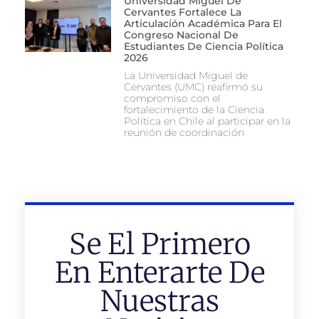
Universidad Miguel De
Cervantes Fortalece La
Articulación Académica Para El
Congreso Nacional De
Estudiantes De Ciencia Política
2026
La Universidad Miguel de
Cervantes (UMC) reafirmó su
compromiso con el
fortalecimiento de la Ciencia
Política en Chile al participar en la
reunión de coordinación
Se El Primero
En Enterarte De
Nuestras