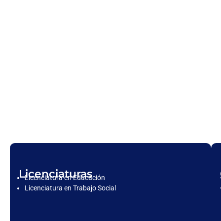
Licenciaturas
Licenciatura en Educación
Licenciatura en Trabajo Social