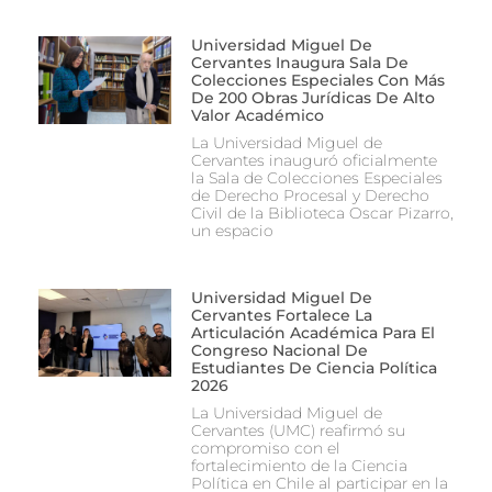
Universidad Miguel De
Cervantes Inaugura Sala De
Colecciones Especiales Con Más
De 200 Obras Jurídicas De Alto
Valor Académico
La Universidad Miguel de
Cervantes inauguró oficialmente
la Sala de Colecciones Especiales
de Derecho Procesal y Derecho
Civil de la Biblioteca Oscar Pizarro,
un espacio
Universidad Miguel De
Cervantes Fortalece La
Articulación Académica Para El
Congreso Nacional De
Estudiantes De Ciencia Política
2026
La Universidad Miguel de
Cervantes (UMC) reafirmó su
compromiso con el
fortalecimiento de la Ciencia
Política en Chile al participar en la