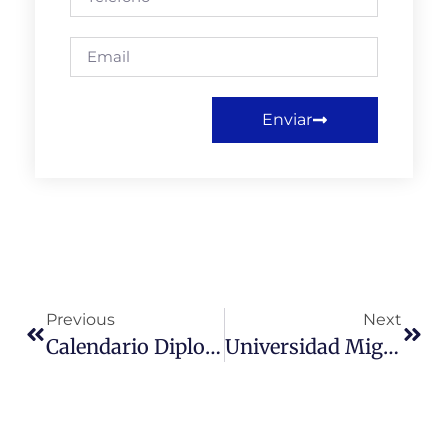
Enviar
Previous
Next
Calendario Diplomados Municipales – Instituto De Desarrollo Regional Y Comunal – Segundo Semestre 2019
Universidad Miguel De Cervantes Tiene Magíster Más Accesibles Entre Universidades Acreditadas