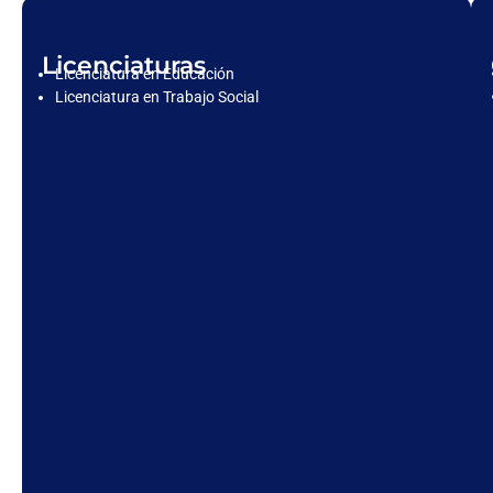
Licenciaturas
Licenciatura en Educación
Licenciatura en Trabajo Social