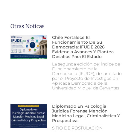
Otras Noticas
Chile Fortalece El
Funcionamiento De Su
Democracia: IFUDE 2026
Evidencia Avances Y Plantea
Desafíos Para El Estado
La segunda edición del Índice de
Funcionamiento de la
Democracia (IFUDE), desarrollado
por el Proyecto de Investigación
Aplicada Democracia de la
Universidad Miguel de Cervantes
Diplomado En Psicología
Jurídica Forense Mención
Medicina Legal, Criminalística Y
Prospectiva
SITIO DE POSTULACIÓN