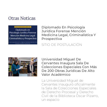
Otras Noticas
Diplomado En Psicología
Jurídica Forense Mención
Medicina Legal, Criminalística Y
Prospectiva
SITIO DE POSTULACIÓN
Universidad Miguel De
Cervantes Inaugura Sala De
Colecciones Especiales Con Más
De 200 Obras Jurídicas De Alto
Valor Académico
La Universidad Miguel de
Cervantes inauguró oficialmente
la Sala de Colecciones Especiales
de Derecho Procesal y Derecho
Civil de la Biblioteca Oscar Pizarro,
un espacio