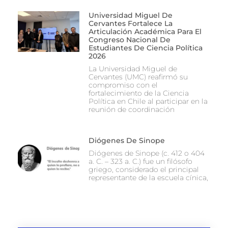
Universidad Miguel De
Cervantes Fortalece La
Articulación Académica Para El
Congreso Nacional De
Estudiantes De Ciencia Política
2026
La Universidad Miguel de
Cervantes (UMC) reafirmó su
compromiso con el
fortalecimiento de la Ciencia
Política en Chile al participar en la
reunión de coordinación
Diógenes De Sinope
Diógenes de Sinope (c. 412 o 404
a. C. – 323 a. C.) fue un filósofo
griego, considerado el principal
representante de la escuela cínica,