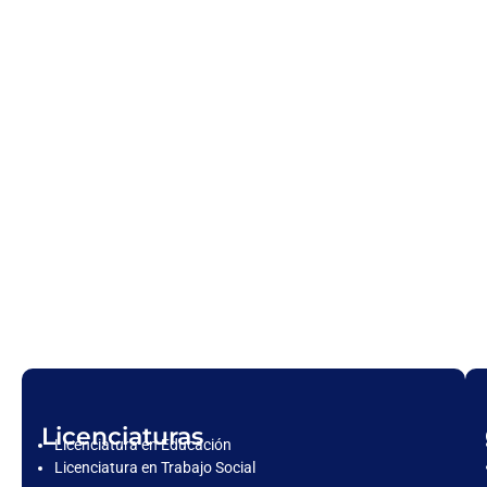
Licenciaturas
Licenciatura en Educación
Licenciatura en Trabajo Social