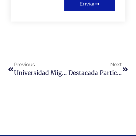
Enviar
Previous
Next
Universidad Miguel De Cervantes Recibió Delegación De Autoridades Municipales De Brasil
Destacada Participación De Estudiantes De La Escuela De Derecho UMC En Torneo Nacional De Debate Jurídico 2026