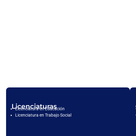
Licenciaturas
Licenciatura en Educación
Licenciatura en Trabajo Social