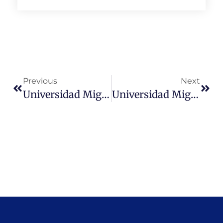
Previous
Next
Universidad Miguel De Cervantes Participa En Seminario Sobre Calidad, Vinculación Con El Medio E Impacto Territorial
Universidad Miguel De Cervantes Realizó Jornada De Orientación Estudiantil En Colegio Miguel De Cervantes De La Cisterna