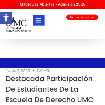
Matrículas Abiertas - Admisión 2026
Abrir barra de herramientas
Matricúlate En Línea
Junio 3, 2026
DCVCM
Destacada Participación
De Estudiantes De La
Escuela De Derecho UMC