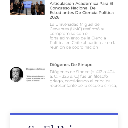
Articulación Académica Para El
Congreso Nacional De
Estudiantes De Ciencia Política
2026
La Universidad Miguel de
Cervantes (UMC) reafirmó su
compromiso con el
fortalecimiento de la Ciencia
Política en Chile al participar en la
reunión de coordinación
Diógenes De Sinope
Diógenes de Sinope (c. 412 o 404
a. C. – 323 a. C.) fue un filósofo
griego, considerado el principal
representante de la escuela cínica,