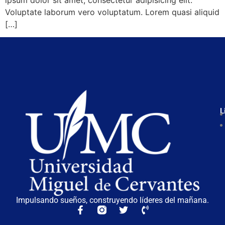
Voluptate laborum vero voluptatum. Lorem quasi aliquid
[…]
L
Impulsando sueños, construyendo líderes del mañana.