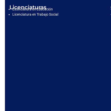
Licenciaturas
Licenciatura en Educación
Licenciatura en Trabajo Social