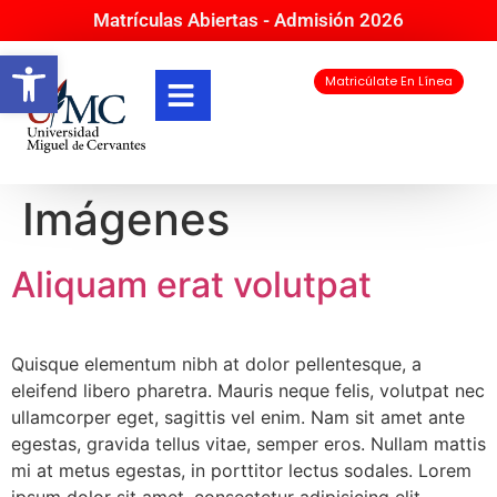
Matrículas Abiertas - Admisión 2026
Abrir barra de herramientas
Matricúlate En Línea
Imágenes
Aliquam erat volutpat
Quisque elementum nibh at dolor pellentesque, a
eleifend libero pharetra. Mauris neque felis, volutpat nec
ullamcorper eget, sagittis vel enim. Nam sit amet ante
egestas, gravida tellus vitae, semper eros. Nullam mattis
mi at metus egestas, in porttitor lectus sodales. Lorem
ipsum dolor sit amet, consectetur adipisicing elit.