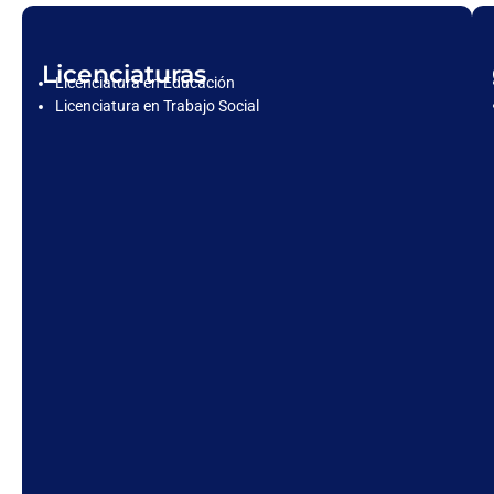
Licenciaturas
Licenciatura en Educación
Licenciatura en Trabajo Social