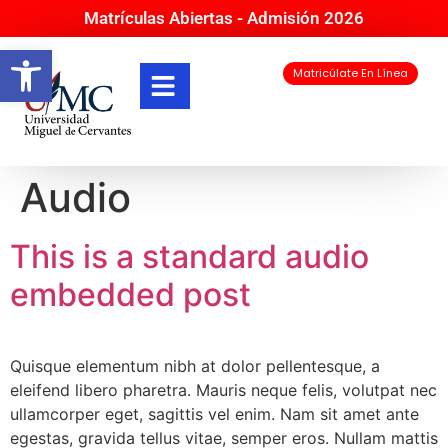
Matrículas Abiertas - Admisión 2026
Abrir barra de herramientas
Matricúlate En Línea
Audio
This is a standard audio
embedded post
Quisque elementum nibh at dolor pellentesque, a
eleifend libero pharetra. Mauris neque felis, volutpat nec
ullamcorper eget, sagittis vel enim. Nam sit amet ante
egestas, gravida tellus vitae, semper eros. Nullam mattis