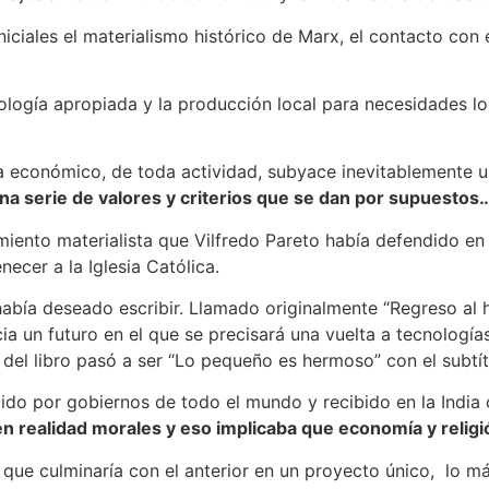
iciales el materialismo histórico de Marx, el contacto co
logía apropiada y la producción local para necesidades l
económico, de toda actividad, subyace inevitablemente un
na serie de valores y criterios que se dan por supuestos…
imiento materialista que Vilfredo Pareto había defendido e
enecer a la Iglesia Católica.
 había deseado escribir. Llamado originalmente “Regreso al 
ia un futuro en el que se precisará una vuelta a tecnolog
ulo del libro pasó a ser “Lo pequeño es hermoso” con el sub
nocido por gobiernos de todo el mundo y recibido en la Indi
n realidad morales y eso implicaba que economía y religi
bro, que culminaría con el anterior en un proyecto único, lo