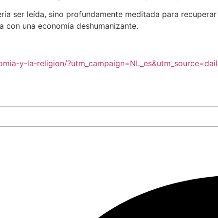
ría ser leída, sino profundamente meditada para recuperar u
eza con una economía deshumanizante.
conomia-y-la-religion/?utm_campaign=NL_es&utm_source=d