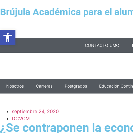
Brújula Académica para el alu
Abrir barra de herramientas
CONTACTO UMC
Nosotros
Carreras
Postgrados
Educación Conti
septiembre 24, 2020
DCVCM
¿Se contraponen la econo