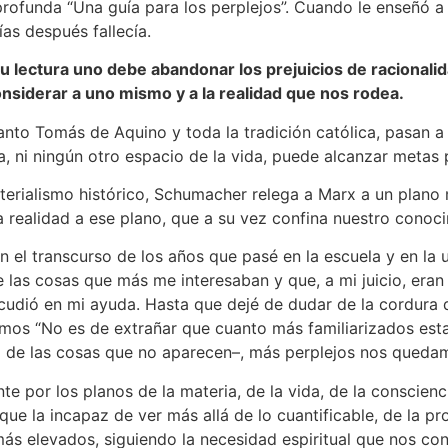
ofunda “Una guía para los perplejos”. Cuando le enseñó a su
as después fallecía.
su lectura uno debe abandonar los prejuicios de racionalid
nsiderar a uno mismo y a la realidad que nos rodea.
anto Tomás de Aquino y toda la tradición católica, pasan a
ía, ni ningún otro espacio de la vida, puede alcanzar metas
aterialismo histórico, Schumacher relega a Marx a un plan
 realidad a ese plano, que a su vez confina nuestro conoci
En el transcurso de los años que pasé en la escuela y en la
las cosas que más me interesaban y que, a mi juicio, eran 
 acudió en mi ayuda. Hasta que dejé de dudar de la cordura
mismos “No es de extrañar que cuanto más familiarizados e
 de las cosas que no aparecen–, más perplejos nos quedam
ante por los planos de la materia, de la vida, de la conscie
que la incapaz de ver más allá de lo cuantificable, de la
más elevados, siguiendo la necesidad espiritual que nos 