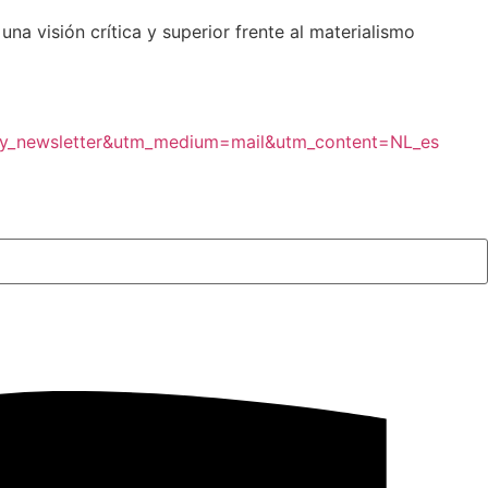
na visión crítica y superior frente al materialismo
aily_newsletter&utm_medium=mail&utm_content=NL_es