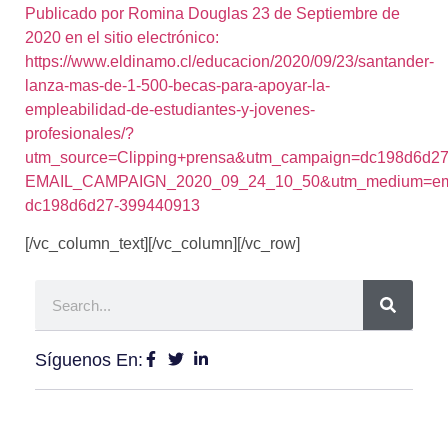
Publicado por
Romina Douglas 23 de Septiembre de
2020
en el sitio electrónico:
https://www.eldinamo.cl/educacion/2020/09/23/santander-
lanza-mas-de-1-500-becas-para-apoyar-la-
empleabilidad-de-estudiantes-y-jovenes-
profesionales/?
utm_source=Clipping+prensa&utm_campaign=dc198d6d27
EMAIL_CAMPAIGN_2020_09_24_10_50&utm_medium=ema
dc198d6d27-399440913
[/vc_column_text][/vc_column][/vc_row]
Síguenos En: