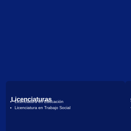
Licenciaturas
Licenciatura en Educación
Licenciatura en Trabajo Social