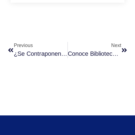
Previous
Next
¿Se Contraponen La Economía Y La Religión?
Conoce Biblioteca Digital De Municipalidad De Vitacura. Abierta A Todo Público.