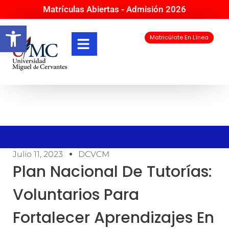
Matrículas Abiertas - Admisión 2026
Abrir barra de herramientas
Matricúlate En Línea
Julio 11, 2023
DCVCM
Plan Nacional De Tutorías:
Voluntarios Para
Fortalecer Aprendizajes En