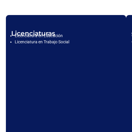
Licenciaturas
Licenciatura en Educación
Licenciatura en Trabajo Social