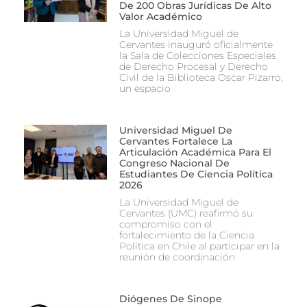
De 200 Obras Jurídicas De Alto
Valor Académico
La Universidad Miguel de
Cervantes inauguró oficialmente
la Sala de Colecciones Especiales
de Derecho Procesal y Derecho
Civil de la Biblioteca Oscar Pizarro,
un espacio
Universidad Miguel De
Cervantes Fortalece La
Articulación Académica Para El
Congreso Nacional De
Estudiantes De Ciencia Política
2026
La Universidad Miguel de
Cervantes (UMC) reafirmó su
compromiso con el
fortalecimiento de la Ciencia
Política en Chile al participar en la
reunión de coordinación
Diógenes De Sinope