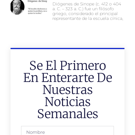
Diógenes de Sinope (c. 412 o 404
a. C. – 323 a. C.) fue un filósofo
griego, considerado el principal
representante de la escuela cínica,
Se El Primero
En Enterarte De
Nuestras
Noticias
Semanales