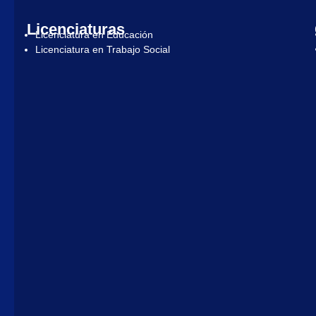
Licenciaturas
Licenciatura en Educación
Licenciatura en Trabajo Social