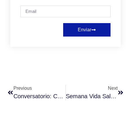
Enviar
Previous
Next
Conversatorio: Chat GPT. Efectos Y Desafíos En Los Procesos Educativos.
Semana Vida Saludable: La UMC Promueve El Bienestar Integral De Sus Estudiantes