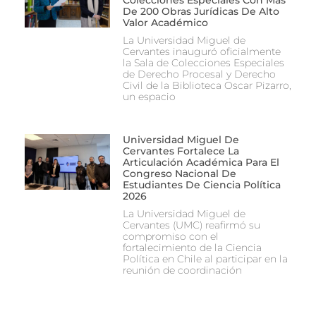
De 200 Obras Jurídicas De Alto
Valor Académico
La Universidad Miguel de
Cervantes inauguró oficialmente
la Sala de Colecciones Especiales
de Derecho Procesal y Derecho
Civil de la Biblioteca Oscar Pizarro,
un espacio
Universidad Miguel De
Cervantes Fortalece La
Articulación Académica Para El
Congreso Nacional De
Estudiantes De Ciencia Política
2026
La Universidad Miguel de
Cervantes (UMC) reafirmó su
compromiso con el
fortalecimiento de la Ciencia
Política en Chile al participar en la
reunión de coordinación