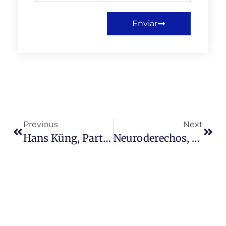
Enviar
Previous
Next
Hans Küng, Partida De Uno De Los Pensadores Más Determinantes Que Ha Tenido La Iglesia Desde El Vaticano II
Neuroderechos, Exploración Espacial Y Otros Desarrollos Tecnológicos, Un Tema De Ética Y Política.