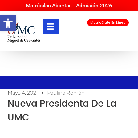
Matrículas Abiertas - Admisión 2026
Abrir barra de herramientas
Matricúlate En Línea
Mayo 4, 2021
Paulina Román
Nueva Presidenta De La
UMC