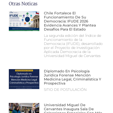
Otras Noticas
Chile Fortalece El
Funcionamiento De Su
Democracia: IFUDE 2026
Evidencia Avances Y Plantea
Desafíos Para El Estado
La segunda edición del Índice de
Funcionamiento de la
Democracia (IFUDE), desarrollado
por el Proyecto de Investigación
Aplicada Democracia de la
Universidad Miguel de Cervantes
Diplomado En Psicología
Jurídica Forense Mención
Medicina Legal, Criminalística Y
Prospectiva
SITIO DE POSTULACIÓN
Universidad Miguel De
Cervantes Inaugura Sala De
Colecciones Especiales Con Más