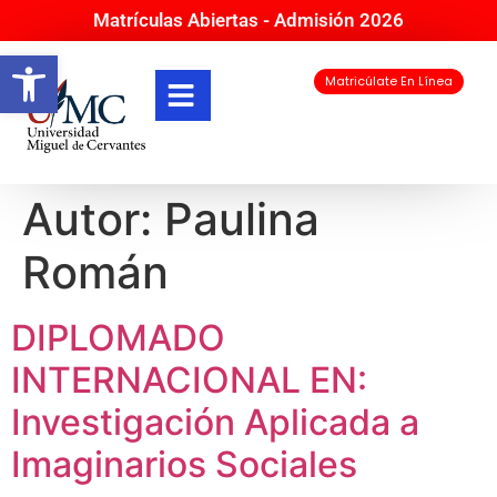
Matrículas Abiertas - Admisión 2026
Abrir barra de herramientas
Matricúlate En Línea
Autor:
Paulina
Román
DIPLOMADO
INTERNACIONAL EN:
Investigación Aplicada a
Imaginarios Sociales