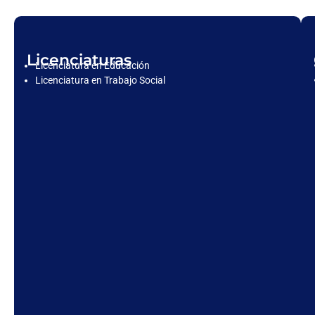
Licenciaturas
Licenciatura en Educación
Licenciatura en Trabajo Social