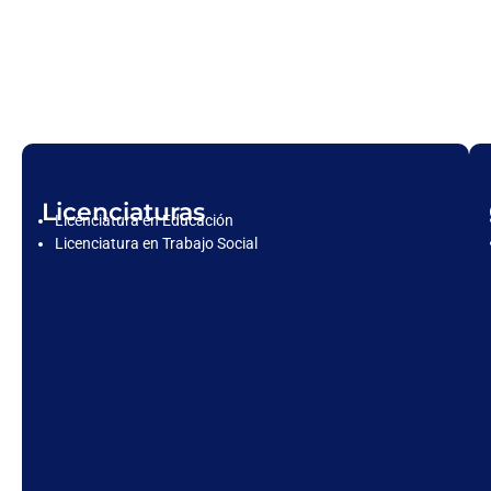
Licenciaturas
Licenciatura en Educación
Licenciatura en Trabajo Social