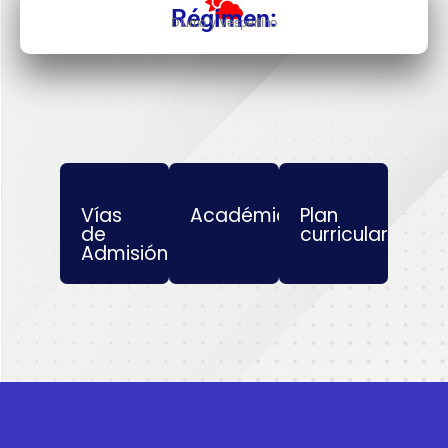
Régimen:
Diurno y Vespertino
Vías
Académicos
Plan
de
curricular
Admisión