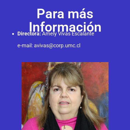
Para más
Información
Directora:
Amely Vivas Escalante
e-mail:
avivas@corp.umc.cl