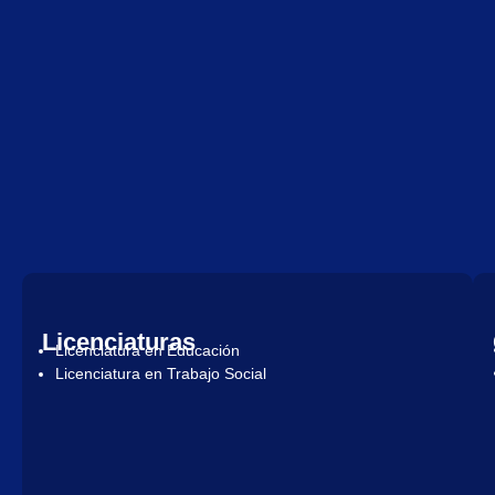
Licenciaturas
Licenciatura en Educación
Licenciatura en Trabajo Social