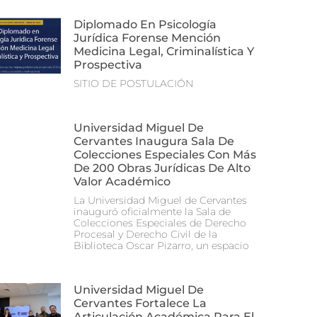
Diplomado En Psicología
Jurídica Forense Mención
Medicina Legal, Criminalística Y
Prospectiva
SITIO DE POSTULACIÓN
Universidad Miguel De
Cervantes Inaugura Sala De
Colecciones Especiales Con Más
De 200 Obras Jurídicas De Alto
Valor Académico
La Universidad Miguel de Cervantes
inauguró oficialmente la Sala de
Colecciones Especiales de Derecho
Procesal y Derecho Civil de la
Biblioteca Oscar Pizarro, un espacio
Universidad Miguel De
Cervantes Fortalece La
Articulación Académica Para El