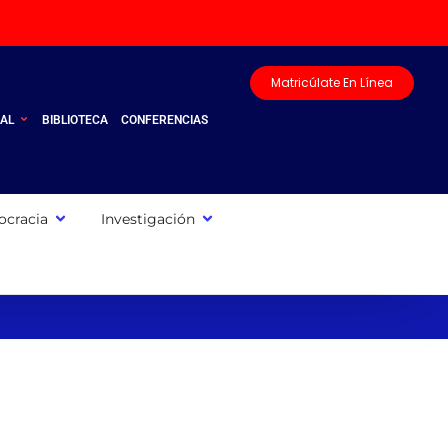
Matricúlate En Línea
UAL
BIBLIOTECA
CONFERENCIAS
cracia
Investigación