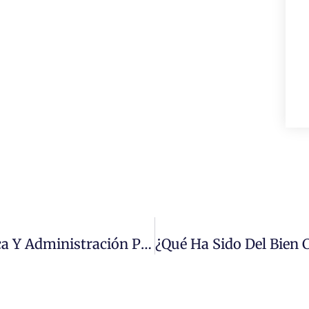
Director De Escuela De Ciencia Política Y Administración Pública Participa Como Jurado En Torneo Interescolar De Debate