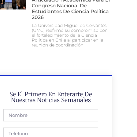
Congreso Nacional De
Estudiantes De Ciencia Política
2026
La Universidad Miguel de Cervantes
(UMC) reafirmó su compromiso con
el fortalecimiento de la Ciencia
Política en Chile al participar en la
reunión de coordinación
Se El Primero En Enterarte De
Nuestras Noticias Semanales