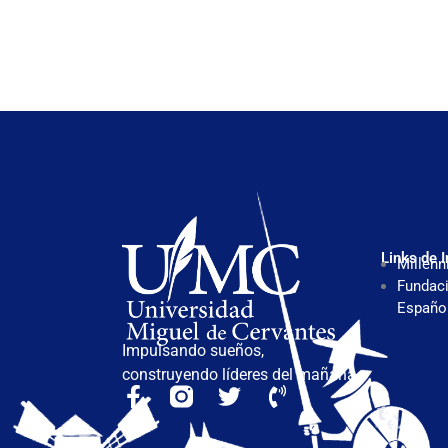
Links de I
Millenn
Fundaci
Españo
Impulsando sueños,
construyendo líderes del mañana.