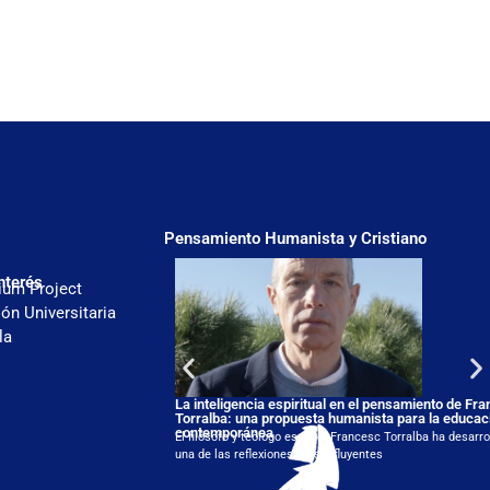
Pensamiento Humanista y Cristiano
nterés
ium Project
ón Universitaria
la
La inteligencia espiritual en el pensamiento de Fr
Torralba: una propuesta humanista para la educac
contemporánea
El filósofo y teólogo español Francesc Torralba ha desarro
una de las reflexiones más influyentes