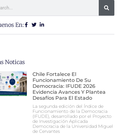
uenos En:
as Noticas
Chile Fortalece El
Funcionamiento De Su
Democracia: IFUDE 2026
Evidencia Avances Y Plantea
Desafíos Para El Estado
La segunda edición del Índice de
Funcionamiento de la Democracia
(IFUDE), desarrollado por el Proyecto
de Investigación Aplicada
Democracia de la Universidad Miguel
de Cervantes