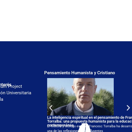
Pensamiento Humanista y Cristiano
nterés
ium Project
ón Universitaria
la
La inteligencia espiritual en el pensamiento de Fr
Torralba: una propuesta humanista para la educac
contemporánea
El filósofo y teólogo español Francesc Torralba ha desarro
una de las reflexiones más influyentes