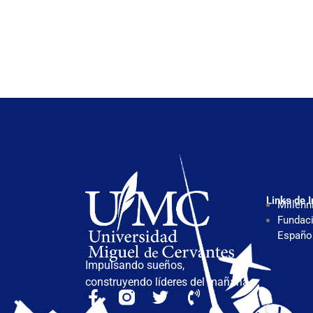
Links de I
Millenn
Fundaci
Españo
Impulsando sueños,
construyendo líderes del mañana.