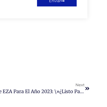
Enviar
Next
Seminario Inaugural De EZA Para El Año 2023: \»¿Listo Para La Inteligencia Artificial? El Mundo Del Trabajo En La Próxima Revolución\».