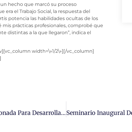
 un hecho que marcó su proceso
 era el Trabajo Social, la respuesta del
tis
potencia las habilidades ocultas de los
mis prácticas profesionales, comprobé que
e distintas a la que llegaron”, indica el
w][vc_column width=\»1/2\»][/vc_column]
]
Escuela De Ciencia Política Es Seleccionada Para Desarrollar Dos Proyectos Del Concurso Interno En Investigación UMC