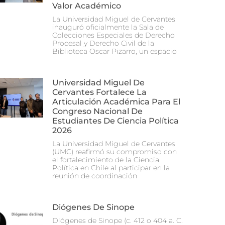
Valor Académico
La Universidad Miguel de Cervantes
inauguró oficialmente la Sala de
Colecciones Especiales de Derecho
Procesal y Derecho Civil de la
Biblioteca Oscar Pizarro, un espacio
Universidad Miguel De
Cervantes Fortalece La
Articulación Académica Para El
Congreso Nacional De
Estudiantes De Ciencia Política
2026
La Universidad Miguel de Cervantes
(UMC) reafirmó su compromiso con
el fortalecimiento de la Ciencia
Política en Chile al participar en la
reunión de coordinación
Diógenes De Sinope
Diógenes de Sinope (c. 412 o 404 a. C.