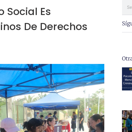
o Social Es
inos De Derechos
Síg
Otr