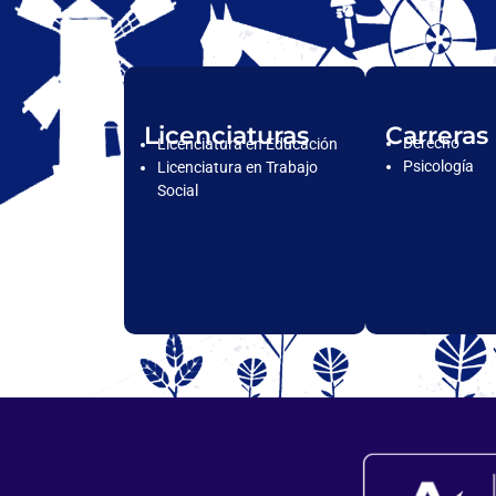
Licenciaturas
Carreras
Derecho
Licenciatura en Educación
Psicología
Licenciatura en Trabajo
Social