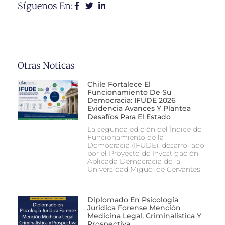
Síguenos En:
Otras Noticas
Chile Fortalece El
Funcionamiento De Su
Democracia: IFUDE 2026
Evidencia Avances Y Plantea
Desafíos Para El Estado
La segunda edición del Índice de
Funcionamiento de la
Democracia (IFUDE), desarrollado
por el Proyecto de Investigación
Aplicada Democracia de la
Universidad Miguel de Cervantes
Diplomado En Psicología
Jurídica Forense Mención
Medicina Legal, Criminalística Y
Prospectiva