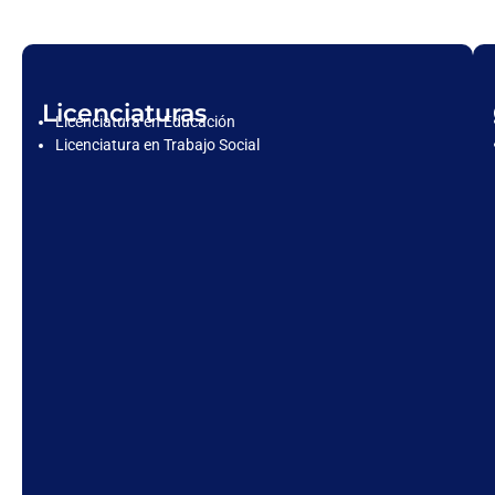
Licenciaturas
Licenciatura en Educación
Licenciatura en Trabajo Social