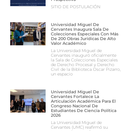
SITIO DE POSTULACIÓN
Universidad Miguel De
Cervantes Inaugura Sala De
Colecciones Especiales Con Más
De 200 Obras Jurídicas De Alto
Valor Académico
La Universidad Miguel de
Cervantes inauguró oficialmente
la Sala de Colecciones Especiales
de Derecho Procesal y Derecho
Civil de la Biblioteca Oscar Pizarro,
un espacio
Universidad Miguel De
Cervantes Fortalece La
Articulación Académica Para El
Congreso Nacional De
Estudiantes De Ciencia Política
2026
La Universidad Miguel de
Cervantes (UMC) reafirmó su