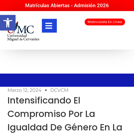
Matrículas Abiertas - Admisión 2026
Abrir barra de herramientas
Matricúlate En Línea
Marzo 12, 2024
DCVCM
Intensificando El
Compromiso Por La
Igualdad De Género En La