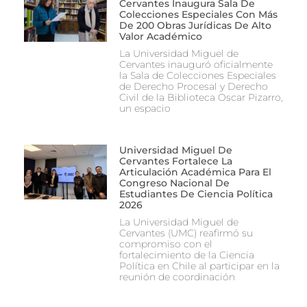
Cervantes Inaugura Sala De
Colecciones Especiales Con Más
De 200 Obras Jurídicas De Alto
Valor Académico
La Universidad Miguel de
Cervantes inauguró oficialmente
la Sala de Colecciones Especiales
de Derecho Procesal y Derecho
Civil de la Biblioteca Oscar Pizarro,
un espacio
Universidad Miguel De
Cervantes Fortalece La
Articulación Académica Para El
Congreso Nacional De
Estudiantes De Ciencia Política
2026
La Universidad Miguel de
Cervantes (UMC) reafirmó su
compromiso con el
fortalecimiento de la Ciencia
Política en Chile al participar en la
reunión de coordinación