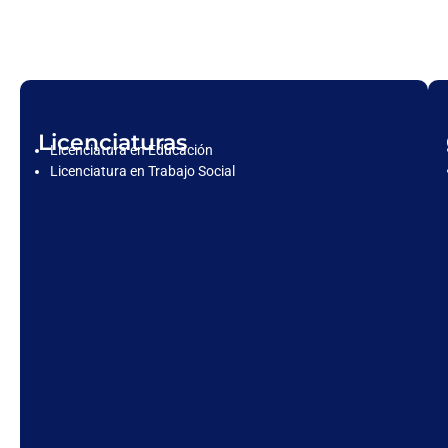
Licenciaturas
Licenciatura en Educación
Licenciatura en Trabajo Social