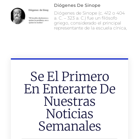
Diógenes De Sinope
Diógenes de Sinope (c. 412 o 404
a. C. – 323 a. C.) fue un filósofo
griego, considerado el principal
representante de la escuela cínica,
Se El Primero
En Enterarte De
Nuestras
Noticias
Semanales