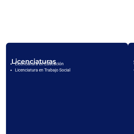
Licenciaturas
Licenciatura en Educación
Licenciatura en Trabajo Social