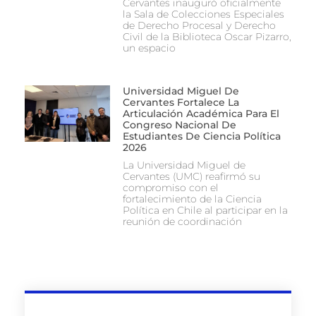
Cervantes inauguró oficialmente
la Sala de Colecciones Especiales
de Derecho Procesal y Derecho
Civil de la Biblioteca Oscar Pizarro,
un espacio
Universidad Miguel De
Cervantes Fortalece La
Articulación Académica Para El
Congreso Nacional De
Estudiantes De Ciencia Política
2026
La Universidad Miguel de
Cervantes (UMC) reafirmó su
compromiso con el
fortalecimiento de la Ciencia
Política en Chile al participar en la
reunión de coordinación