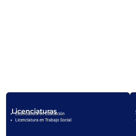
Licenciaturas
Licenciatura en Educación
Licenciatura en Trabajo Social