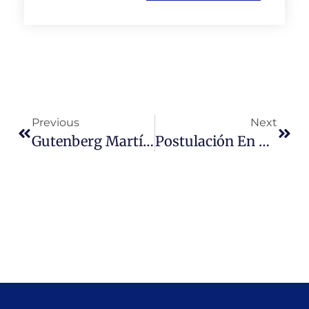
Previous
Next
Gutenberg Martínez, Rector De La Universidad Miguel De Cervantes Participará Mañana Viernes En Seminario \»América Latina Entre El Drama, El Populismo Y La Esperanza\», En El Marco De Los XI Diálogos De Bilbao, España.
Postulación En Línea Beca UMC 2019