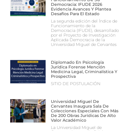
Democracia: IFUDE 2026
Evidencia Avances Y Plantea
Desafíos Para El Estado
La segunda edición del Índice de
Funcionamiento de la
Democracia (IFUDE), desarrollado
por el Proyecto de Investigación
Aplicada Democracia de la
Universidad Miguel de Cervantes
Diplomado En Psicología
Jurídica Forense Mención
Medicina Legal, Criminalística Y
Prospectiva
SITIO DE POSTULACIÓN
Universidad Miguel De
Cervantes Inaugura Sala De
Colecciones Especiales Con Más
De 200 Obras Jurídicas De Alto
Valor Académico
La Universidad Miguel de