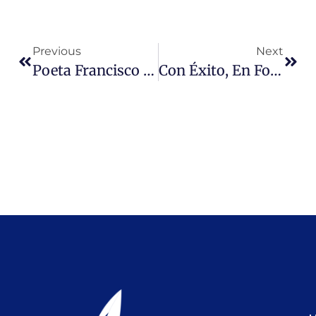
Previous
Next
Poeta Francisco Brines Obtiene En España Premio Cervantes 2020.
Con Éxito, En Formato Virtual, Se Realizó La Séptima Versión Del Seminario Internacional Oswaldo Payá Sardiñas 2020