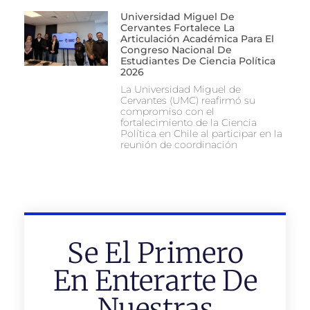
Universidad Miguel De
Cervantes Fortalece La
Articulación Académica Para El
Congreso Nacional De
Estudiantes De Ciencia Política
2026
La Universidad Miguel de
Cervantes (UMC) reafirmó su
compromiso con el
fortalecimiento de la Ciencia
Política en Chile al participar en la
reunión de coordinación
Se El Primero
En Enterarte De
Nuestras