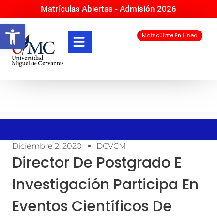
Matrículas Abiertas - Admisión 2026
Abrir barra de herramientas
Matricúlate En Línea
Diciembre 2, 2020
DCVCM
Director De Postgrado E
Investigación Participa En
Eventos Científicos De