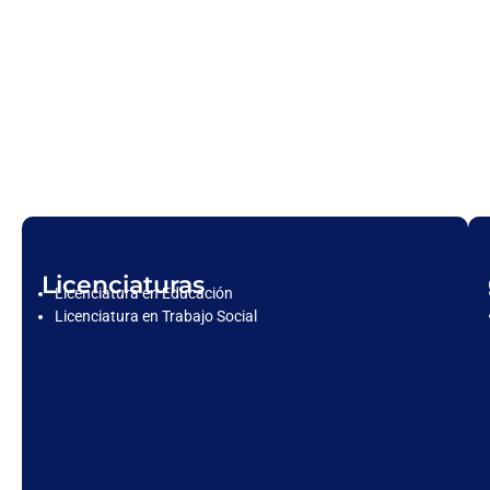
Licenciaturas
Licenciatura en Educación
Licenciatura en Trabajo Social