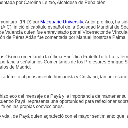
entada por Carolina Leitao, Alcaldesa de Peñalolén.
omunitaro, (PhD) por
Macquarie University
. Autor prolífico, ha si
(AIC), inició el capítulo español de la Sociedad Mundial de S
d de Valencia quien fue entrevistado por el Vicerrector de Vinc
nción de Pérez Adán fue comentada por Manuel Inostroza Palma,
 Osoro comentando la última Encíclica Fratelli Tutti. La frater
importancia señalar los Comentarios de los Profesores Enrique S
rlos de Madrid.
 académico al pensamiento humanista y Cristiano, tan necesario
hizo eco del mensaje de Payá y la importancia de mantener su 
uentro Payá, representa una oportunidad para reflexionar sobre
 fe en las propias convicciones.
 vda., de Payá quien agradeció con el mayor sentimiento que l