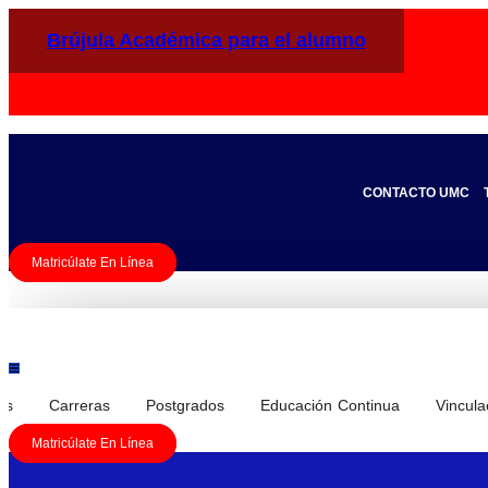
Ir
al
Brújula Académica para el alumno
contenido
CONTACTO UMC
Matricúlate En Línea
os
Carreras
Postgrados
Educación Continua
Vincula
Matricúlate En Línea