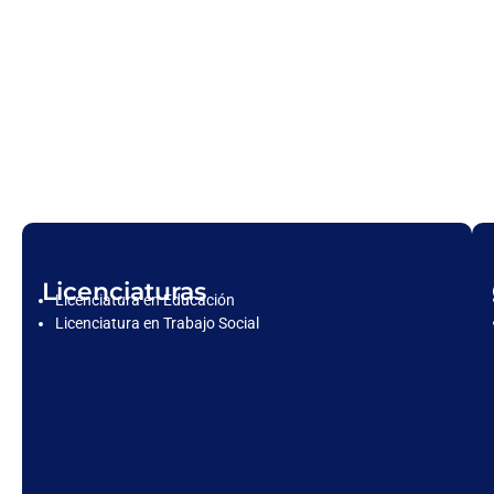
Licenciaturas
Licenciatura en Educación
Licenciatura en Trabajo Social