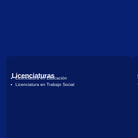
Licenciaturas
Licenciatura en Educación
Licenciatura en Trabajo Social