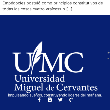
Empédocles postuló como principios constitutivos de
todas las cosas cuatro «raíces» o […]
L
Impulsando sueños, construyendo líderes del mañana.