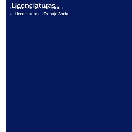
Licenciaturas
Licenciatura en Educación
Licenciatura en Trabajo Social