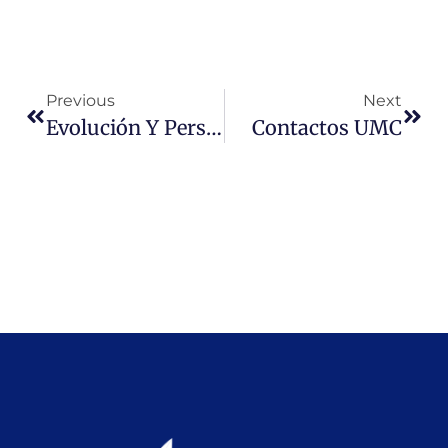
Previous
Next
Evolución Y Perspectiva De La Asociación Estratégica De Chile Y De América Latina Y El Caribe Con La Unión Europea. Sra. Stella Zervoudaki, Embajadora De La Unión Europea En Chile
Contactos UMC