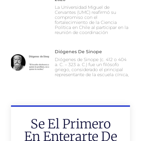
La Universidad Miguel de
Cervantes (UMC) reafirmó su
compromiso con el
fortalecimiento de la Ciencia
Política en Chile al participar en la
reunión de coordinación
Diógenes De Sinope
Diógenes de Sinope (c. 412 o 404
a. C. – 323 a. C.) fue un filósofo
griego, considerado el principal
representante de la escuela cínica,
Se El Primero
En Enterarte De