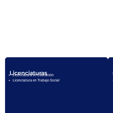
Licenciaturas
Licenciatura en Educación
Licenciatura en Trabajo Social