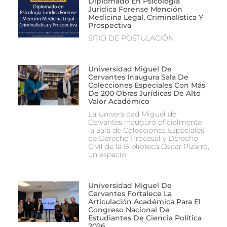
Diplomado En Psicología
Jurídica Forense Mención
Medicina Legal, Criminalística Y
Prospectiva
SITIO DE POSTULACIÓN
Universidad Miguel De
Cervantes Inaugura Sala De
Colecciones Especiales Con Más
De 200 Obras Jurídicas De Alto
Valor Académico
La Universidad Miguel de
Cervantes inauguró oficialmente
la Sala de Colecciones Especiales
de Derecho Procesal y Derecho
Civil de la Biblioteca Oscar Pizarro,
un espacio
Universidad Miguel De
Cervantes Fortalece La
Articulación Académica Para El
Congreso Nacional De
Estudiantes De Ciencia Política
2026