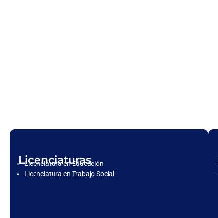
Licenciaturas
Licenciatura en Educación
Licenciatura en Trabajo Social