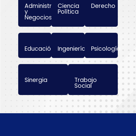
Administración
Ciencia
Derecho
y
Política
Negocios
Educación
Ingeniería
Psicología
Sinergia
Trabajo
Social