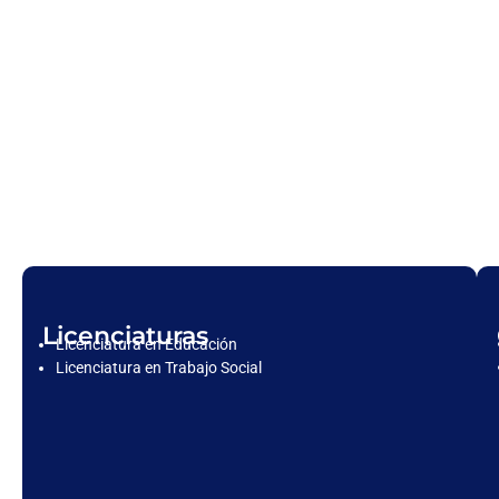
Licenciaturas
Licenciatura en Educación
Licenciatura en Trabajo Social