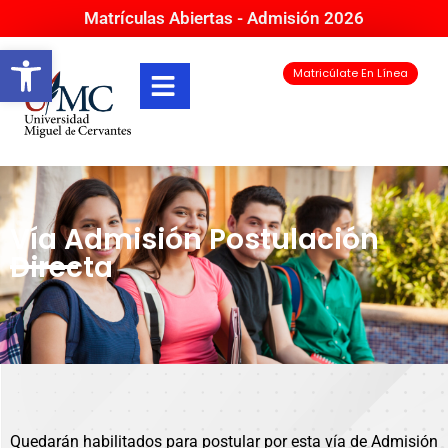
Matrículas Abiertas - Admisión 2026
Abrir barra de herramientas
Matricúlate En Línea
Vía Admisión Postulación
Directa
Quedarán habilitados para postular por esta vía de Admisión