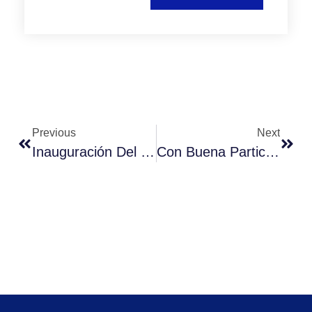
Previous
Next
Inauguración Del \»Oratorio Universal\» En La Universidad Miguel De Cervantes
Con Buena Participación Se Realizó La Segunda Semana De Vida Saludable En La Comunidad Cervantina