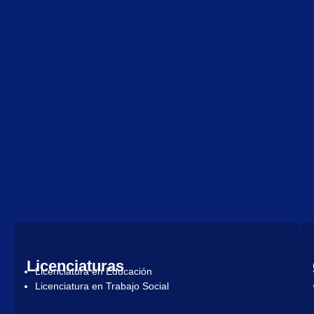
Licenciaturas
Licenciatura en Educación
Licenciatura en Trabajo Social