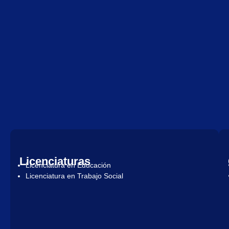
Licenciaturas
Licenciatura en Educación
Licenciatura en Trabajo Social