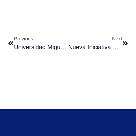
Previous
Next
Universidad Miguel De Cervantes Y Centro De Formación Técnica CENCO Firman Convenio De Colaboración
Nueva Iniciativa En La Universidad Miguel De Cervantes Para Aportar A Fortalecer La Democracia En Chile