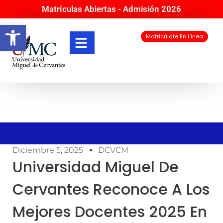
Matrículas Abiertas - Admisión 2026
Abrir barra de herramientas
Matricúlate En Línea
Diciembre 5, 2025
DCVCM
Universidad Miguel De
Cervantes Reconoce A Los
Mejores Docentes 2025 En