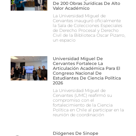
De 200 Obras Jurídicas De Alto
Valor Académico
La Universidad Miguel de
Cervantes inauguró oficialmente
la Sala de Colecciones Especiales
de Derecho Procesal y Derecho
Civil de la Biblioteca Oscar Pizarro,
un espacio
Universidad Miguel De
Cervantes Fortalece La
Articulación Académica Para El
Congreso Nacional De
Estudiantes De Ciencia Política
2026
La Universidad Miguel de
Cervantes (UMC) reafirmó su
compromiso con el
fortalecimiento de la Ciencia
Política en Chile al participar en la
reunión de coordinación
Diógenes De Sinope