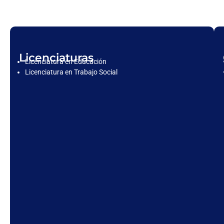
Licenciaturas
Licenciatura en Educación
Licenciatura en Trabajo Social