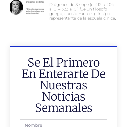
Diógenes de Sinope (c. 412 o 404
a. C. – 323 a. C.) fue un filósofo
griego, considerado el principal
representante de la escuela cínica,
Se El Primero
En Enterarte De
Nuestras
Noticias
Semanales