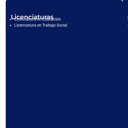
Licenciaturas
Licenciatura en Educación
Licenciatura en Trabajo Social