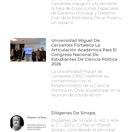
Cervantes inauguró oficialmente
la Sala de Colecciones Especiales
de Derecho Procesal y Derecho
Civil de la Biblioteca Oscar Pizarro,
un espacio
Universidad Miguel De
Cervantes Fortalece La
Articulación Académica Para El
Congreso Nacional De
Estudiantes De Ciencia Política
2026
La Universidad Miguel de
Cervantes (UMC) reafirmó su
compromiso con el
fortalecimiento de la Ciencia
Política en Chile al participar en la
reunión de coordinación
Diógenes De Sinope
Diógenes de Sinope (c. 412 o 404
a. C. – 323 a. C.) fue un filósofo
griego, considerado el principal