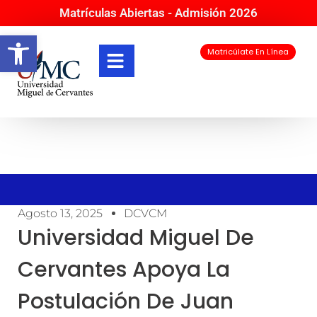
Matrículas Abiertas - Admisión 2026
Abrir barra de herramientas
Matricúlate En Línea
Agosto 13, 2025
DCVCM
Universidad Miguel De
Cervantes Apoya La
Postulación De Juan