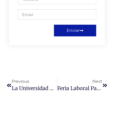
Enviar
Previous
Next
La Universidad Miguel De Cervantes Felicita Al Profesor De Nuestra Institución Sr. Cristián Pertuzé Por Su Reelección Al Consejo Del INDH
Feria Laboral Para Conectar A Miles De Jóvenes Con Más De 250 Empresas