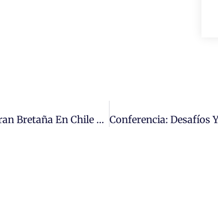
Sra. Fiona Clouder, Embajadora De Gran Bretaña En Chile Expone Sobre Brexist En La UMC