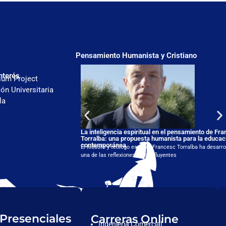
Pensamiento Humanista y Cristiano
nterés
ium Project
ón Universitaria
la
La inteligencia espiritual en el pensamiento de Fr
Torralba: una propuesta humanista para la educac
contemporánea
El filósofo y teólogo español Francesc Torralba ha desarro
una de las reflexiones más influyentes
 Presenciales
Carreras Online
Ingeniería Comercial