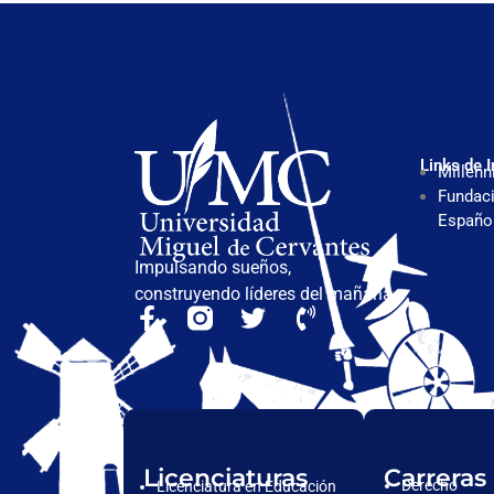
Links de I
Millenn
Fundaci
Españo
Impulsando sueños,
construyendo líderes del mañana.
Licenciaturas
Carreras
Derecho
Licenciatura en Educación