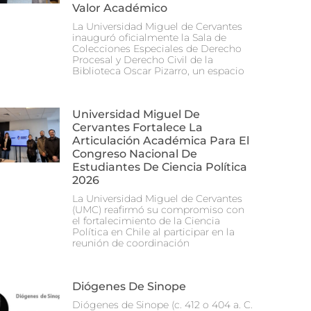
Valor Académico
La Universidad Miguel de Cervantes
inauguró oficialmente la Sala de
Colecciones Especiales de Derecho
Procesal y Derecho Civil de la
Biblioteca Oscar Pizarro, un espacio
Universidad Miguel De
Cervantes Fortalece La
Articulación Académica Para El
Congreso Nacional De
Estudiantes De Ciencia Política
2026
La Universidad Miguel de Cervantes
(UMC) reafirmó su compromiso con
el fortalecimiento de la Ciencia
Política en Chile al participar en la
reunión de coordinación
Diógenes De Sinope
Diógenes de Sinope (c. 412 o 404 a. C.