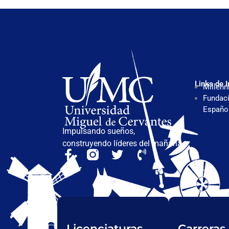
Links de I
Millenn
Fundaci
Españo
Impulsando sueños,
construyendo líderes del mañana.
Licenciaturas
Carreras