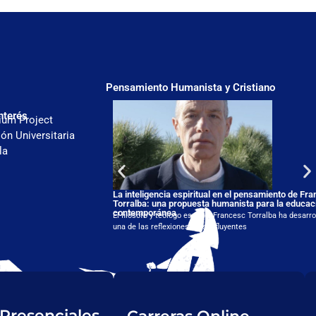
Pensamiento Humanista y Cristiano
nterés
ium Project
ón Universitaria
la
La inteligencia espiritual en el pensamiento de Fr
Torralba: una propuesta humanista para la educac
contemporánea
El filósofo y teólogo español Francesc Torralba ha desarro
una de las reflexiones más influyentes
 Presenciales