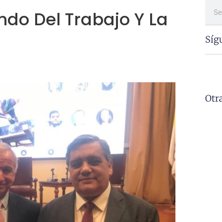
ndo Del Trabajo Y La
Síg
Otr