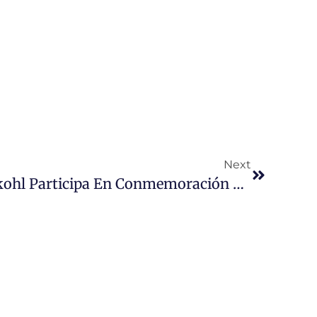
Next
Rectora Marigen Hornkohl Participa En Conmemoración De Los 20 Años Del Primer Gobierno Paritario En La Universidad De Valparaíso